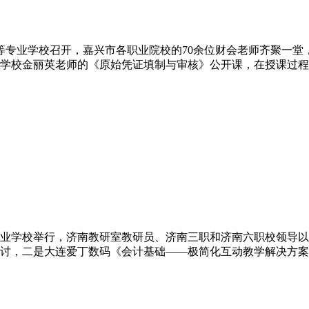
业中等专业学校召开，嘉兴市各职业院校的70余位财会老师齐聚一
学校金丽英老师的《原始凭证填制与审核》公开课，在授课过程
中等专业学校举行，济南教研室教研员、济南三职和济南六职校领
讨，二是大连爱丁数码《会计基础——极简化互动教学解决方案