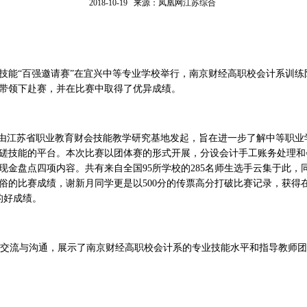
2018-10-19 来源：凤凰网江苏综合
职会计技能“百强邀请赛”在宜兴中等专业学校举行，南京财经高职校会计系
带领下赴赛，并在比赛中取得了优异成绩。
”由江苏省职业教育财会技能教学研究基地发起，旨在进一步了解中等职
磋技能的平台。本次比赛以团体赛的形式开展，分设会计手工账务处理和
现金盘点四项内容。共有来自全国95所学校的285名师生选手云集于此，
俗的比赛成绩，谢新月同学更是以500分的传票高分打破比赛记录，获得
的好成绩。
交流与沟通，展示了南京财经高职校会计系的专业技能水平和指导教师团